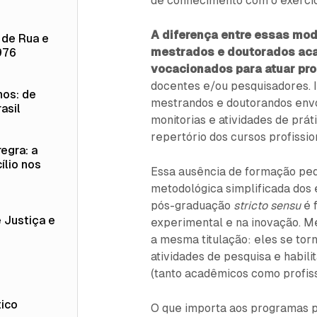
de conhecimento com o exercíci
A diferença entre essas mod
 de Rua e
mestrados e doutorados aca
976
vocacionados para atuar pr
docentes e/ou pesquisadores. I
os: de
mestrandos e doutorandos envol
asil
monitorias e atividades de prá
repertório dos cursos profissio
egra: a
ílio nos
Essa ausência de formação pe
metodológica simplificada dos 
pós-graduação
stricto sensu
é 
 Justiça e
experimental e na inovação. 
a mesma titulação: eles se tor
atividades de pesquisa e habil
(tanto acadêmicos como profiss
o
tico
O que importa aos programas pr