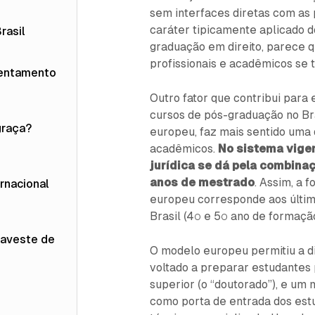
sem interfaces diretas com as p
caráter tipicamente aplicado d
rasil
graduação em direito, parece q
profissionais e acadêmicos se 
rentamento
Outro fator que contribui para 
cursos de pós-graduação no Br
graça?
europeu, faz mais sentido uma 
acadêmicos.
No sistema vige
jurídica se dá pela combina
anos de mestrado
. Assim, a
rnacional
europeu corresponde aos últim
Brasil (4º e 5º ano de formação
raveste de
O modelo europeu permitiu a 
voltado a preparar estudantes 
superior (o “doutorado”), e um 
como porta de entrada dos estu