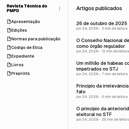
Pular
Pular
Pular
Revista Técnica do
Artigos publicados
para
para
para
PMPD
Navegação
Posts
Conteúdo
Apresentação
26 de outubro de 2025
jun 24, 2026
3 min de leitura
Edições
Normas para publicação
O Conselho Nacional de
como órgão regulador
Código de Ética
jun 24, 2026
12 min de leitura
Expediente
Um milhão de habeas c
Livros
impetrados no STJ
Preprints
jun 24, 2026
7 min de leitura
Princípio da irrelevânci
fato
jun 24, 2026
5 min de leitura
O princípio da anteriori
eleitoral no STF
jun 24, 2026
25 min de leitur