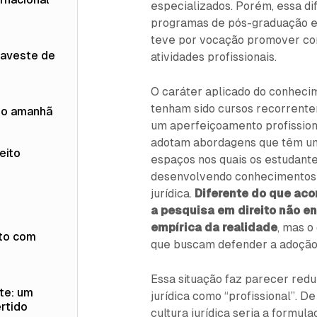
especializados. Porém, essa d
programas de pós-graduação em
teve por vocação promover com
raveste de
atividades profissionais.
O caráter aplicado do conheci
tenham sido cursos recorrent
do amanhã
um aperfeiçoamento profission
adotam abordagens que têm uma
eito
espaços nos quais os estudante
desenvolvendo conhecimentos e
jurídica.
Diferente do que aco
a pesquisa em direito não e
empírica da realidade
, mas o
to com
que buscam defender a adoção 
Essa situação faz parecer red
te: um
jurídica como “profissional”. D
rtido
cultura jurídica seria a form