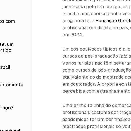
justificada pelo fato de que as
Brasil e ainda pouco conhecidas
programa foi a
Fundação Getúl
to com
profissional em direito no país,
em 2024.
te: um
Um dos equívocos típicos é a i
rtido
cursos de pós-graduação
lato 
Vários juristas não têm segura
rasil
como cursos de pós-graduaçã
equivalente ao do mestrado aca
em doutorados. A própria exist
rentamento
percebida com estranhamento 
Uma primeira linha de demarc
graça?
profissionais costuma ser traça
acadêmicos teriam por finalid
mestrados profissionais se vol
rnacional