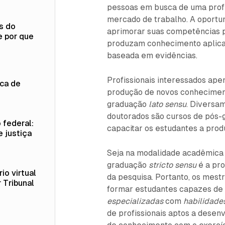
pessoas em busca de uma profis
mercado de trabalho. A oportu
s do
aprimorar suas competências p
e por que
produzam conhecimento aplicado
baseada em evidências.
Profissionais interessados ape
ica de
produção de novos conheciment
graduação
lato sensu
. Diversa
doutorados são cursos de pós
 federal:
capacitar os estudantes a pro
e justiça
Seja na modalidade acadêmica o
graduação
stricto sensu
é a pro
io virtual
da pesquisa. Portanto, os mestr
 Tribunal
formar estudantes capazes de
especializadas
com
habilidade
de profissionais aptos a dese