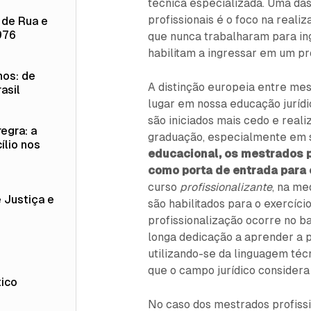
técnica especializada. Uma das
profissionais é o foco na real
 de Rua e
976
que nunca trabalharam para in
habilitam a ingressar em um p
os: de
A distinção europeia entre mes
asil
lugar em nossa educação jurídic
são iniciados mais cedo e real
egra: a
graduação, especialmente em s
ílio nos
educacional, os mestrados p
como porta de entrada para 
curso
profissionalizante
, na me
 Justiça e
são habilitados para o exercício
profissionalização ocorre no b
longa dedicação a aprender a p
utilizando-se da linguagem té
o
que o campo jurídico considera
tico
No caso dos mestrados profissio