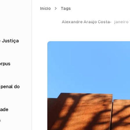
Mestrado Profissi
Início
Mestrado Profissional x Mestrado Acadêmi
Tags
Alexandre Araújo Costa
janeiro 
 Justiça
orpus
a penal do
dade
a