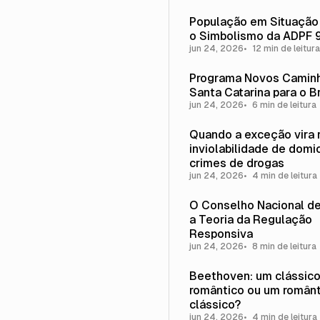
População em Situação
o Simbolismo da ADPF 
jun 24, 2026
12 min de leitura
Programa Novos Caminh
Santa Catarina para o Br
jun 24, 2026
6 min de leitura
Quando a exceção vira r
inviolabilidade de domic
crimes de drogas
jun 24, 2026
4 min de leitura
O Conselho Nacional de
a Teoria da Regulação
Responsiva
jun 24, 2026
8 min de leitura
Beethoven: um clássic
romântico ou um român
clássico?
jun 24, 2026
4 min de leitura