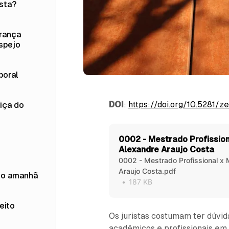
usta?
urança
espejo
boral
DOI
:
https://doi.org/10.5281/
iça do
0002 - Mestrado Profissio
Alexandre Araujo Costa
0002 - Mestrado Profissional x
Araujo Costa.pdf
do amanhã
187 KB
eito
Os juristas costumam ter dúvid
acadêmicos e profissionais em 