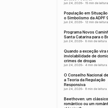
jun 24, 2026
15 min de leitura
População em Situação
o Simbolismo da ADPF 
jun 24, 2026
12 min de leitura
Programa Novos Caminh
Santa Catarina para o Br
jun 24, 2026
6 min de leitura
Quando a exceção vira r
inviolabilidade de domic
crimes de drogas
jun 24, 2026
4 min de leitura
O Conselho Nacional de
a Teoria da Regulação
Responsiva
jun 24, 2026
8 min de leitura
Beethoven: um clássic
romântico ou um român