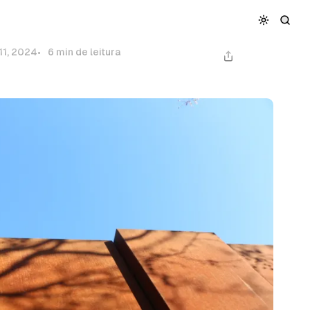
onal x Mestrado Acadêmico
co
11, 2024
6 min de leitura