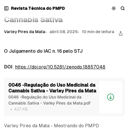
Pular
Pular
Pular
Regulação do Uso Medicinal da Cannabis Sativa
Revista Técnica do PMPD
Regulação do Uso Medicinal da
para
para
para
Navegação
Posts
Conteúdo
Cannabis Sativa
Varley Pires da Mata
abril 08, 2025
10 min de leitura
O Julgamento do IAC n. 16 pelo STJ
DOI
:
https://doi.org/10.5281/zenodo.18857048
0046 -Regulação do Uso Medicinal da
Cannabis Sativa - Varley Pires da Mata
0046 -Regulação do Uso Medicinal da
Cannabis Sativa - Varley Pires da Mata.pdf
427 KB
Varley Pires da Mata - Mestrando do PMPD