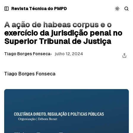
Pular
Pular
Pular
A ação de habeas corpus e o exercício da jurisdição
Revista Técnica do PMPD
para
para
para
Livros do PMPD
penal no Superior Tribunal de Justiça
Navegação
Posts
Conteúdo
A ação de habeas corpus e o
exercício da jurisdição penal no
Superior Tribunal de Justiça
Tiago Borges Fonseca
julho 12, 2024
Tiago Borges Fonseca