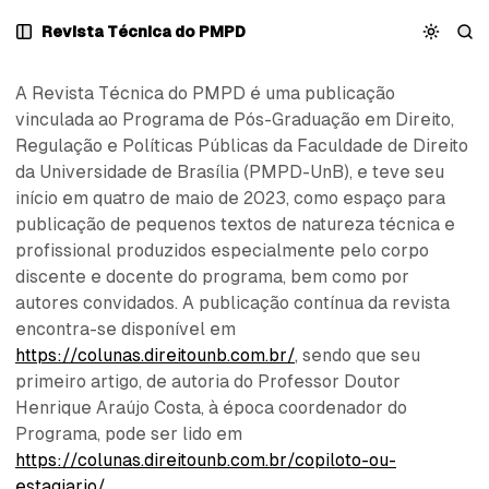
Pular
Pular
Pular
Apresentação
Revista Técnica do PMPD
para
para
para
Navegação
Posts
Conteúdo
A Revista Técnica do PMPD é uma publicação
vinculada ao Programa de Pós-Graduação em Direito,
Regulação e Políticas Públicas da Faculdade de Direito
da Universidade de Brasília (PMPD-UnB), e teve seu
início em quatro de maio de 2023, como espaço para
publicação de pequenos textos de natureza técnica e
profissional produzidos especialmente pelo corpo
discente e docente do programa, bem como por
autores convidados. A publicação contínua da revista
encontra-se disponível em
https://colunas.direitounb.com.br/
, sendo que seu
primeiro artigo, de autoria do Professor Doutor
Henrique Araújo Costa, à época coordenador do
Programa, pode ser lido em
https://colunas.direitounb.com.br/copiloto-ou-
estagiario/
.