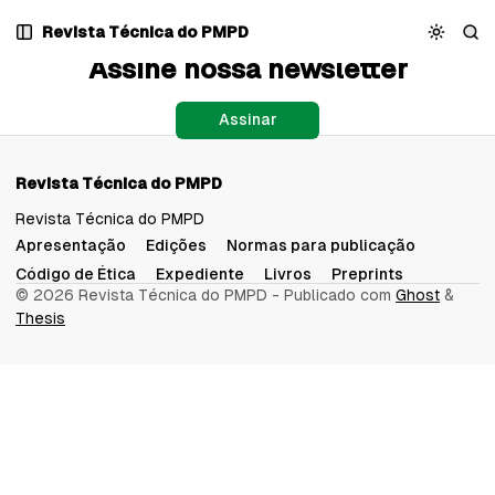
Pular
Pular
Pular
Blog
Revista Técnica do PMPD
para
para
para
Assine nossa newsletter
Navegação
Posts
Conteúdo
Assinar
Revista Técnica do PMPD
Revista Técnica do PMPD
Apresentação
Edições
Normas para publicação
Código de Ética
Expediente
Livros
Preprints
© 2026 Revista Técnica do PMPD
- Publicado com
Ghost
&
Thesis