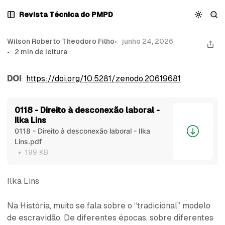
Pular
Pular
Pular
Direito à desconexão laboral
Revista Técnica do PMPD
Direito à desconexão laboral
para
para
para
Navegação
Posts
Conteúdo
Wilson Roberto Theodoro Filho
junho 24, 2026
2 min de leitura
DOI
:
https://doi.org/10.5281/zenodo.20619681
0118 - Direito à desconexão laboral -
Ilka Lins
0118 - Direito à desconexão laboral - Ilka
Lins.pdf
199 KB
Ilka Lins
Na História, muito se fala sobre o “tradicional” modelo
de escravidão. De diferentes épocas, sobre diferentes