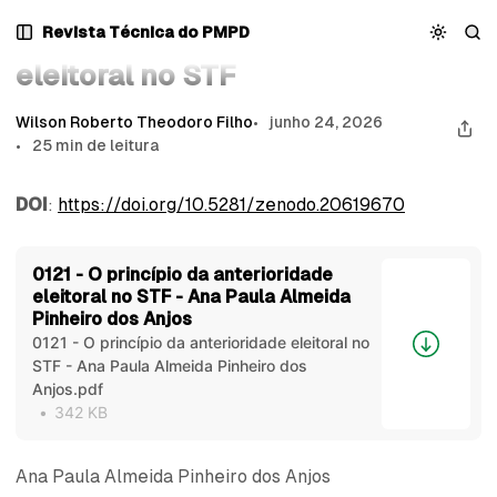
Pular
Pular
Pular
O princípio da anterioridade eleitoral no STF
Revista Técnica do PMPD
O princípio da anterioridade
para
para
para
Navegação
Posts
Conteúdo
eleitoral no STF
Wilson Roberto Theodoro Filho
junho 24, 2026
25 min de leitura
DOI
:
https://doi.org/10.5281/zenodo.20619670
0121 - O princípio da anterioridade
eleitoral no STF - Ana Paula Almeida
Pinheiro dos Anjos
0121 - O princípio da anterioridade eleitoral no
STF - Ana Paula Almeida Pinheiro dos
Anjos.pdf
342 KB
Ana Paula Almeida Pinheiro dos Anjos