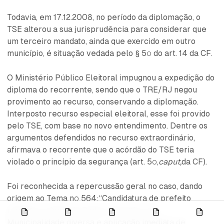
Todavia, em 17.12.2008, no período da diplomação, o
TSE alterou a sua jurisprudência para considerar que
um terceiro mandato, ainda que exercido em outro
município, é situação vedada pelo § 5º do art. 14 da CF.
O Ministério Público Eleitoral impugnou a expedição do
diploma do recorrente, sendo que o TRE/RJ negou
provimento ao recurso, conservando a diplomação.
Interposto recurso especial eleitoral, esse foi provido
pelo TSE, com base no novo entendimento. Dentre os
argumentos defendidos no recurso extraordinário,
afirmava o recorrente que o acórdão do TSE teria
violado o princípio da segurança (art. 5º,
caput,
da CF).
Foi reconhecida a repercussão geral no caso, dando
origem ao Tema nº 564:“Candidatura de prefeito
reeleito à chefia do Poder Executivo em
Apresentação
Edições
Normas
Código
Expedi
Municipalidade diversa e aplicação imediata de
para
de