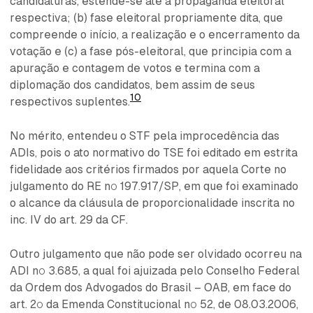
candidaturas, estende-se até a propaganda eleitoral
respectiva; (b) fase eleitoral propriamente dita, que
compreende o início, a realização e o encerramento da
votação e (c) a fase pós-eleitoral, que principia com a
apuração e contagem de votos e termina com a
diplomação dos candidatos, bem assim de seus
10
respectivos suplentes.
No mérito, entendeu o STF pela improcedência das
ADIs, pois o ato normativo do TSE foi editado em estrita
fidelidade aos critérios firmados por aquela Corte no
julgamento do RE nº 197.917/SP, em que foi examinado
o alcance da cláusula de proporcionalidade inscrita no
inc. IV do art. 29 da CF.
Outro julgamento que não pode ser olvidado ocorreu na
ADI nº 3.685, a qual foi ajuizada pelo Conselho Federal
da Ordem dos Advogados do Brasil – OAB, em face do
art. 2º da Emenda Constitucional nº 52, de 08.03.2006,