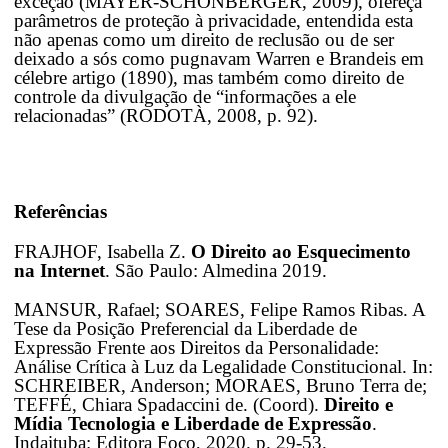
exceção (MAYER-SCHONBERGER, 2009), ofereça
parâmetros de proteção à privacidade, entendida esta
não apenas como um direito de reclusão ou de ser
deixado a sós como pugnavam Warren e Brandeis em
célebre artigo (1890), mas também como direito de
controle da divulgação de “informações a ele
relacionadas” (RODOTÀ, 2008, p. 92).
Referências
FRAJHOF, Isabella Z.
O Direito ao Esquecimento
na Internet
. São Paulo: Almedina 2019.
MANSUR, Rafael; SOARES, Felipe Ramos Ribas. A
Tese da Posição Preferencial da Liberdade de
Expressão Frente aos Direitos da Personalidade:
Análise Crítica à Luz da Legalidade Constitucional. In:
SCHREIBER, Anderson; MORAES, Bruno Terra de;
TEFFÉ, Chiara Spadaccini de. (Coord).
Direito e
Mídia Tecnologia e Liberdade de Expressão
.
Indaituba: Editora Foco, 2020. p. 29-53.