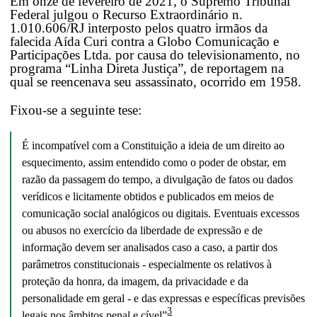
Em onze de fevereiro de 2021, o Supremo Tribunal
Federal julgou o Recurso Extraordinário n.
1.010.606/RJ interposto pelos quatro irmãos da
falecida Aída Curi contra a Globo Comunicação e
Participações Ltda. por causa do televisionamento, no
programa “Linha Direta Justiça”, de reportagem na
qual se reencenava seu assassinato, ocorrido em 1958.
Fixou-se a seguinte tese:
É incompatível com a Constituição a ideia de um direito ao
esquecimento, assim entendido como o poder de obstar, em
razão da passagem do tempo, a divulgação de fatos ou dados
verídicos e licitamente obtidos e publicados em meios de
comunicação social analógicos ou digitais. Eventuais excessos
ou abusos no exercício da liberdade de expressão e de
informação devem ser analisados caso a caso, a partir dos
parâmetros constitucionais - especialmente os relativos à
proteção da honra, da imagem, da privacidade e da
personalidade em geral - e das expressas e específicas previsões
3
legais nos âmbitos penal e cível”
.