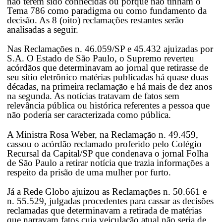
não terem sido conhecidas ou porque não tinham o
Tema 786 como paradigma ou como fundamento da
decisão. As 8 (oito) reclamações restantes serão
analisadas a seguir.
Nas Reclamações n. 46.059/SP e 45.432 ajuizadas por
S.A. O Estado de São Paulo, o Supremo reverteu
acórdãos que determinavam ao jornal que retirasse de
seu sítio eletrônico matérias publicadas há quase duas
décadas, na primeira reclamação e há mais de dez anos
na segunda. As notícias tratavam de fatos sem
relevância pública ou histórica referentes a pessoa que
não poderia ser caracterizada como pública.
A Ministra Rosa Weber, na Reclamação n. 49.459,
cassou o acórdão reclamado proferido pelo Colégio
Recursal da Capital/SP que condenava o jornal Folha
de São Paulo a retirar notícia que trazia informações a
respeito da prisão de uma mulher por furto.
Já a Rede Globo ajuizou as Reclamações n. 50.661 e
n. 55.529, julgadas procedentes para cassar as decisões
reclamadas que determinavam a retirada de matérias
que narravam fatos cuja veiculação atual não seria de