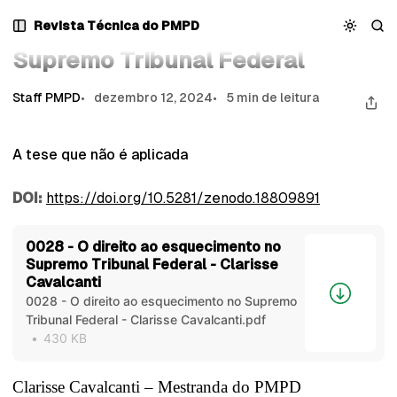
Pular
Pular
Pular
O direito ao esquecimento no Supremo Tribunal Federal
Revista Técnica do PMPD
O direito ao esquecimento no
para
para
para
Navegação
Posts
Conteúdo
Supremo Tribunal Federal
Staff PMPD
dezembro 12, 2024
5 min de leitura
A tese que não é aplicada
DOI:
https://doi.org/10.5281/zenodo.18809891
0028 - O direito ao esquecimento no
Supremo Tribunal Federal - Clarisse
Cavalcanti
0028 - O direito ao esquecimento no Supremo
Tribunal Federal - Clarisse Cavalcanti.pdf
430 KB
Clarisse Cavalcanti – Mestranda do PMPD