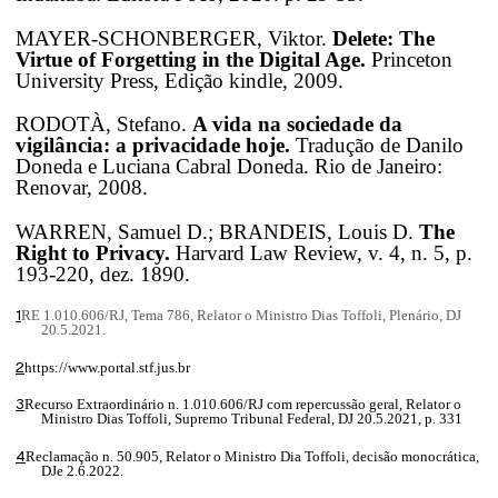
MAYER-SCHONBERGER, Viktor.
Delete: The
Virtue of Forgetting in the Digital Age.
Princeton
University Press, Edição kindle, 2009.
RODOTÀ, Stefano.
A vida na sociedade da
vigilância: a privacidade hoje.
Tradução de Danilo
Doneda e Luciana Cabral Doneda. Rio de Janeiro:
Renovar, 2008.
WARREN, Samuel D.; BRANDEIS, Louis D.
The
Right to Privacy.
Harvard Law Review, v. 4, n. 5, p.
193-220, dez. 1890.
1
RE 1.010.606/RJ, Tema 786, Relator o Ministro Dias Toffoli, Plenário, DJ
20.5.2021.
2
https://www.portal.stf.jus.br
3
Recurso Extraordinário n. 1.010.606/RJ com repercussão geral, Relator o
Ministro Dias Toffoli, Supremo Tribunal Federal, DJ 20.5.2021, p. 331
4
Reclamação n. 50.905, Relator o Ministro Dia Toffoli, decisão monocrática,
DJe 2.6.2022.