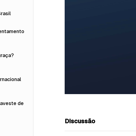
rasil
rentamento
graça?
rnacional
raveste de
Discussão