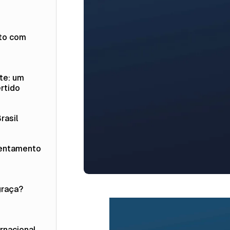
to com
te: um
rtido
rasil
rentamento
graça?
rnacional