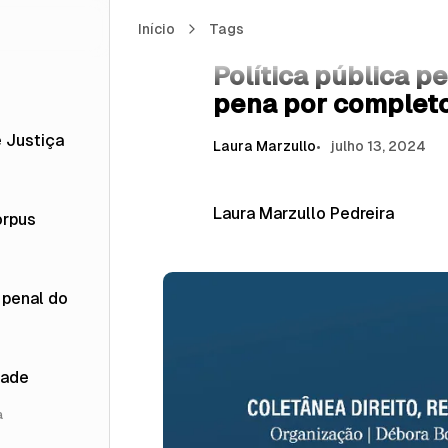
Início
Política pública penitenciária: a execução 
Tags
Livros do PMPD
Política pública p
pena por complet
 Justiça
Laura Marzullo
julho 13, 2024
Laura Marzullo Pedreira
orpus
a penal do
dade
a