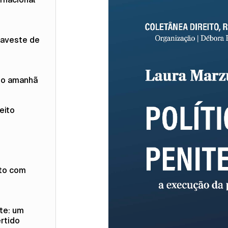
raveste de
do amanhã
eito
to com
te: um
rtido