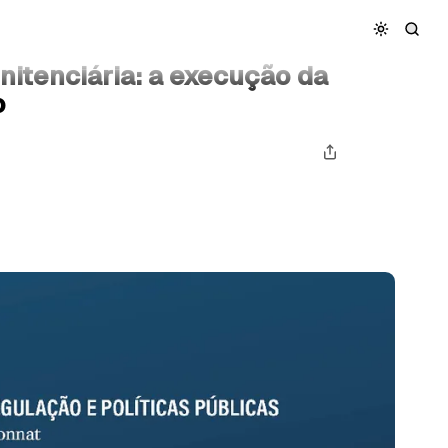
da pena por completo
enitenciária: a execução da
o