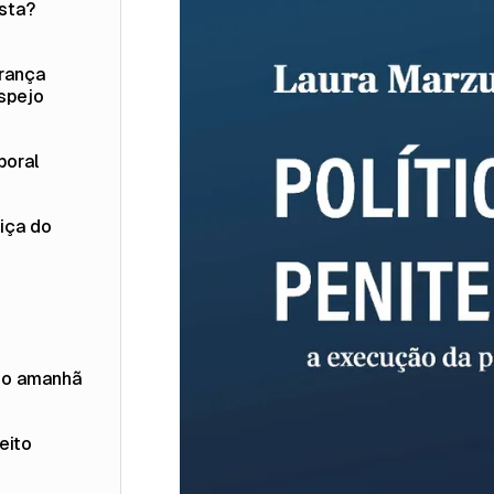
usta?
urança
espejo
boral
iça do
do amanhã
eito