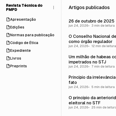
Pular
Pular
Pular
Revista Técnica do
Artigos publicados
para
para
para
PMPD
Navegação
Posts
Conteúdo
Apresentação
26 de outubro de 2025
jun 24, 2026
3 min de leitura
Edições
Normas para publicação
O Conselho Nacional de
como órgão regulador
Código de Ética
jun 24, 2026
12 min de leitura
Expediente
Um milhão de habeas c
Livros
impetrados no STJ
Preprints
jun 24, 2026
7 min de leitura
Princípio da irrelevânci
fato
jun 24, 2026
5 min de leitura
O princípio da anteriori
eleitoral no STF
jun 24, 2026
25 min de leitur