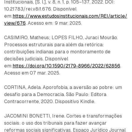
Institucionais, [S. l.], v. 8, n. 1, p. 105–137, 2022. DOI:
10.21783/rei.v8i1.676. Disponível
em:
https://www.estudosinstitucionais.com/REI/article/
view/676
. Acesso em: 9 mar. 2025.
CASIMIRO, Matheus; LOPES FILHO, Juraci Mourão.
Processos estruturais para além da retórica:
contribuições indianas para o monitoramento de
decisões judiciais. Disponível
em:
https://doi.org/10.1590/2179-8966/2022/62856
.
Acesso em 07 mar. 2025.
CORTINA, Adela. Aporofobia, a aversão ao pobre: um
desafio para a Democracia. São Paulo: Editora
Contracorrente, 2020. Dispositivo Kindle.
JACOMINI BONETTI, Irene. Cortes e transformações
sociais: o uso dos tribunais para fazer avançar
reformas sociais significativas. Espaço Jurídico Journal