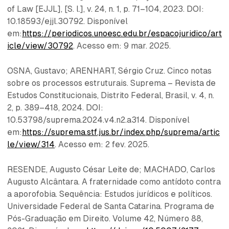
of Law [EJJL], [S. l.], v. 24, n. 1, p. 71–104, 2023. DOI:
10.18593/ejjl.30792. Disponível
em:
https://periodicos.unoesc.edu.br/espacojuridico/art
icle/view/30792
. Acesso em: 9 mar. 2025.
OSNA, Gustavo; ARENHART, Sérgio Cruz. Cinco notas
sobre os processos estruturais. Suprema – Revista de
Estudos Constitucionais, Distrito Federal, Brasil, v. 4, n.
2, p. 389–418, 2024. DOI:
10.53798/suprema.2024.v4.n2.a314. Disponível
em:
https://suprema.stf.jus.br/index.php/suprema/artic
le/view/314
. Acesso em: 2 fev. 2025.
RESENDE, Augusto César Leite de; MACHADO, Carlos
Augusto Alcântara. A fraternidade como antídoto contra
a aporofobia. Sequência: Estudos jurídicos e políticos.
Universidade Federal de Santa Catarina. Programa de
Pós-Graduação em Direito. Volume 42, Número 88,