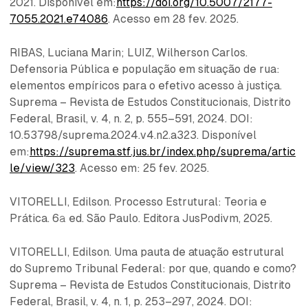
2021. Disponível em:
https://doi.org/10.5007/2177-
7055.2021.e74086
. Acesso em 28 fev. 2025.
RIBAS, Luciana Marin; LUIZ, Wilherson Carlos.
Defensoria Pública e população em situação de rua:
elementos empíricos para o efetivo acesso à justiça.
Suprema – Revista de Estudos Constitucionais, Distrito
Federal, Brasil, v. 4, n. 2, p. 555–591, 2024. DOI:
10.53798/suprema.2024.v4.n2.a323. Disponível
em:
https://suprema.stf.jus.br/index.php/suprema/artic
le/view/323
. Acesso em: 25 fev. 2025.
VITORELLI, Edilson. Processo Estrutural: Teoria e
Prática. 6ª ed. São Paulo. Editora JusPodivm, 2025.
VITORELLI, Edilson. Uma pauta de atuação estrutural
do Supremo Tribunal Federal: por que, quando e como?
Suprema – Revista de Estudos Constitucionais, Distrito
Federal, Brasil, v. 4, n. 1, p. 253–297, 2024. DOI: