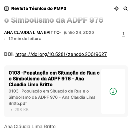
Pular
Pular
Pular
População em Situação de Rua e o Simbolismo da ADPF
Revista Técnica do PMPD
População em Situação de Rua e
para
para
para
976
Navegação
Posts
Conteúdo
o Simbolismo da ADPF 976
ANA CLAUDIA LIMA BRITTO
junho 24, 2026
12 min de leitura
DOI
:
https://doi.org/10.5281/zenodo.20619627
0103 -População em Situação de Rua e
o Simbolismo da ADPF 976 - Ana
Claudia Lima Britto
0103 -População em Situação de Rua e o
Simbolismo da ADPF 976 - Ana Claudia Lima
Britto.pdf
298 KB
Ana Cláudia Lima Britto