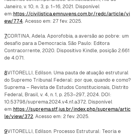
Janeiro, v. 10, n. 3, p. 1–16, 2021. Disponível
em:
https://civilistica.emnuvens.com.br/redc/article/vi
ew/774
. Acesso em: 27 fev. 2025.
7
CORTINA, Adela. Aporofobia, a aversão ao pobre: um
desafio para a Democracia. São Paulo: Editora
Contracorrente, 2020. Dispositivo Kindle, posição 2.661
de 4.071.
8
VITORELLI, Edilson. Uma pauta de atuação estrutural
do Supremo Tribunal Federal: por que, quando e como?
Suprema – Revista de Estudos Constitucionais, Distrito
Federal, Brasil, v. 4, n. 1, p. 253–297, 2024. DOI:
10.53798/suprema.2024.v4.n1.a372. Disponível
em:
https://suprema.stf.jus.br/index.php/suprema/artic
le/view/372
. Acesso em: 2 fev. 2025.
9
VITORELLI, Edilson. Processo Estrutural: Teoria e