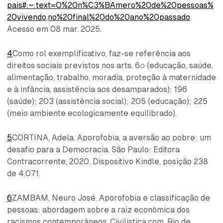
pais#:~:text=O%20n%C3%BAmero%20de%20pessoas%
20vivendo,no%20final%20do%20ano%20passado
.
Acesso em 08 mar. 2025.
4
Como rol exemplificativo, faz-se referência aos
direitos sociais previstos nos arts. 6º (educação, saúde,
alimentação, trabalho, moradia, proteção à maternidade
e à infância, assistência aos desamparados); 196
(saúde); 203 (assistência social); 205 (educação); 225
(meio ambiente ecologicamente equilibrado).
5
CORTINA, Adela. Aporofobia, a aversão ao pobre: um
desafio para a Democracia. São Paulo: Editora
Contracorrente, 2020. Dispositivo Kindle, posição 238
de 4.071.
6
ZAMBAM, Neuro José. Aporofobia e classificação de
pessoas: abordagem sobre a raiz econômica dos
racismos contemporâneos. Civilistica.com, Rio de