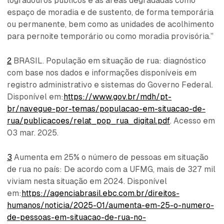
logradouros públicos e as áreas degradadas como
espaço de moradia e de sustento, de forma temporária
ou permanente, bem como as unidades de acolhimento
para pernoite temporário ou como moradia provisória.”
2
BRASIL. População em situação de rua: diagnóstico
com base nos dados e informações disponíveis em
registro administrativo e sistemas do Governo Federal.
Disponível em:
https://www.gov.br/mdh/pt-
br/navegue-por-temas/populacao-em-situacao-de-
rua/publicacoes/relat_pop_rua_digital.pdf
. Acesso em
03 mar. 2025.
3
Aumenta em 25% o número de pessoas em situação
de rua no país: De acordo com a UFMG, mais de 327 mil
viviam nesta situação em 2024. Disponível
em:
https://agenciabrasil.ebc.com.br/direitos-
humanos/noticia/2025-01/aumenta-em-25-o-numero-
de-pessoas-em-situacao-de-rua-no-