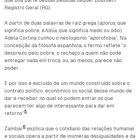
que boa parte dessas pessoas sequer possuem
Registro Geral (RG).
A partir de duas palavras de raiz grega (
áporos
, que
significa pobre, e
fobia
, que significa medo ou ódio),
Adela Cortina cunhou o neologismo “aporofobia”. Na
concepção da filósofa espanhola, o termo reflete “o
desprezo pelo pobre, o rechaço a quem não pode
entregar nada em troca, ou, ao menos, parece não
poder.
E por isso é excluído de um mundo construído sobre o
contrato político, econômico ou social desse mundo de
dar e receber, no qual só podem entrar os que
parecem ter algo de interessante para dar em
5
retorno”
.
6
Zambar
explica que o cotidiano das relações humanas
e sociais opera a partir de inúmeras desigualdades e da