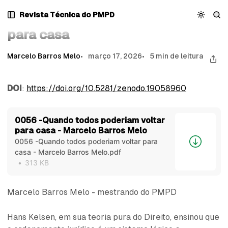
Pular
Pular
Pular
Quando todos poderiam voltar para casa
Revista Técnica do PMPD
Quando todos poderiam voltar
para
para
para
Navegação
Posts
Conteúdo
para casa
Marcelo Barros Melo
março 17, 2026
5 min de leitura
DOI
:
https://doi.org/10.5281/zenodo.19058960
0056 -Quando todos poderiam voltar
para casa - Marcelo Barros Melo
0056 -Quando todos poderiam voltar para
casa - Marcelo Barros Melo.pdf
313 KB
Marcelo Barros Melo - mestrando do PMPD
Hans Kelsen, em sua teoria pura do Direito, ensinou que